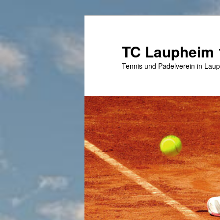
Zum
primären
Inhalt
TC Laupheim 1
springen
Tennis und Padelverein in Lau