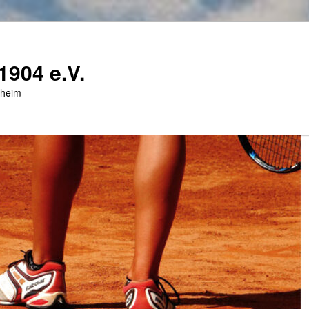
904 e.V.
pheim