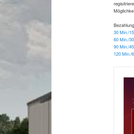
regisitrie
Möglichke
Bezahlung
30 Min./15
60 Min./30
90 Min./45
120 Min./6