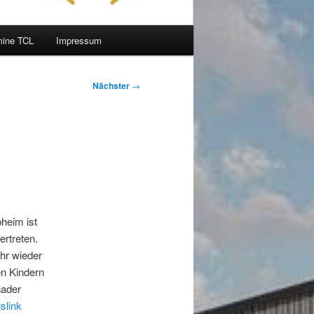
mine TCL
Impressum
Nächster
→
heim ist
rtreten.
hr wieder
en Kindern
nader
slink