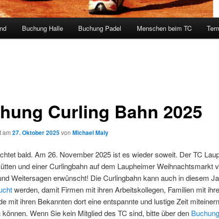
and
Buchung Halle
Buchung Padel
Menschen beim TC
Ter
hung Curling Bahn 2025
ht am
27. Oktober 2025
von
Michael Maly
chtet bald. Am 26. November 2025 ist es wieder soweit. Der TC Laup
Hütten und einer Curlingbahn auf dem Laupheimer Weihnachtsmarkt ve
 und Weitersagen erwünscht! Die Curlingbahn kann auch in diesem Ja
ucht
werden, damit Firmen mit ihren Arbeitskollegen, Familien mit ihr
e mit ihren Bekannten dort eine entspannte und lustige Zeit miteiner
 können. Wenn Sie kein Mitglied des TC sind, bitte über den
Buchung