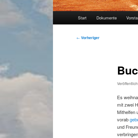
Hauptmenü
Start
Dokumente
Vorst
Beitragsnavigation
←
Vorheriger
Buc
Veröffentlic
Es weihna
mit zwei 
Mithelfen
vorab
geb
und Freund
verbringen