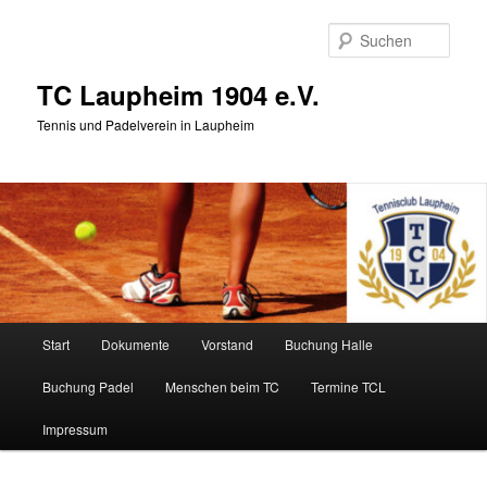
Zum
Zum
primären
sekundären
Such
Inhalt
Inhalt
springen
springen
TC Laupheim 1904 e.V.
Tennis und Padelverein in Laupheim
Hauptmenü
Start
Dokumente
Vorstand
Buchung Halle
Buchung Padel
Menschen beim TC
Termine TCL
Impressum