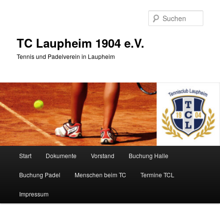
Zum
primären
Such
Inhalt
springen
TC Laupheim 1904 e.V.
Tennis und Padelverein in Laupheim
Hauptmenü
Start
Dokumente
Vorstand
Buchung Halle
Buchung Padel
Menschen beim TC
Termine TCL
Impressum